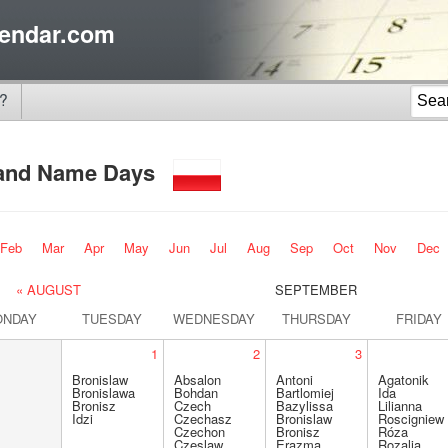
endar.com
?
and Name Days
Feb
Mar
Apr
May
Jun
Jul
Aug
Sep
Oct
Nov
Dec
« AUGUST
SEPTEMBER
ONDAY
TUESDAY
WEDNESDAY
THURSDAY
FRIDAY
1
2
3
Bronislaw
Absalon
Antoni
Agatonik
Bronislawa
Bohdan
Bartlomiej
Ida
Bronisz
Czech
Bazylissa
Lilianna
Idzi
Czechasz
Bronislaw
Roscigniew
Czechon
Bronisz
Róza
Czeslaw
Erazma
Rozalia