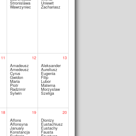
Stronislawa
Uniewit
Wawrzyniec
Zachariasz
11
12
13
Amadeusz
Aleksander
Amedeusz
Aureliusz
Cyrus
Eugenia
Gwidon
Filip
Maria
Lubor
Piotr
Materna
Radzimir
Morzyslaw
Sylwin
Szeliga
18
19
20
Alfons
Dionizy
Alfonsyna
Eustachiusz
January
Eustachy
Konstancja
Fausta
Sydonia
Faustyna