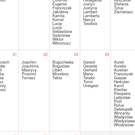
Eugenia
Justyn
Stefania
Franciszek
Justyna
Tytus
Jakobina
Lambert
Zachariasz
Kamila
Lamberta
Kornel
Narcyz
Lucja
Teodora
Lucja
Sebastiana
Sedzislaw
Wiktor
Wiktoriusz
21
22
23
24
ciech
Joachim
Boguchwala
Gerard
Aureli
dar
Joachima
Boguslaw
Gerarda
Aurelia
it
Maurycy
Libert
Gerhard
Aurelian
ita
Prosimir
Minodora
Maria
Franciszek
nia
Tomasz
Tekla
Teodor
Gaspar
sz
Tomir
Herkulan
enty
Uniegost
Kamil
usz
Kleofas
Kleopatra
Ladyslaw
Piotr
Rufus
Swietopelk
Wincenty
Wladyslaw
Wladyslawa
Wlodzislaw