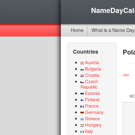
NameDayCal
Home
What is a Name Day
Pol
Countries
Austria
Bulgaria
Croatia
Jan
Czech
Republic
Estonia
M
Finland
France
Germany
Greece
Hungary
Italy