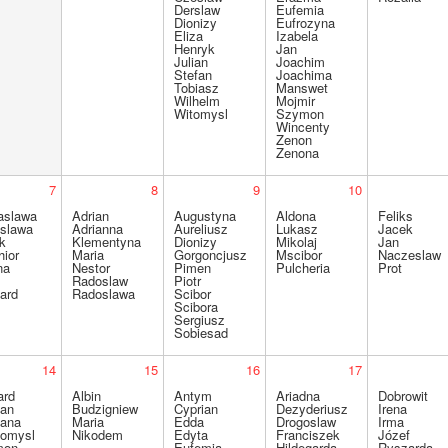
Derslaw
Eufemia
Dionizy
Eufrozyna
Eliza
Izabela
Henryk
Jan
Julian
Joachim
Stefan
Joachima
Tobiasz
Manswet
Wilhelm
Mojmir
Witomysl
Szymon
Wincenty
Zenon
Zenona
7
8
9
10
slawa
Adrian
Augustyna
Aldona
Feliks
slawa
Adrianna
Aureliusz
Lukasz
Jacek
k
Klementyna
Dionizy
Mikolaj
Jan
hior
Maria
Gorgoncjusz
Mscibor
Naczeslaw
na
Nestor
Pimen
Pulcheria
Prot
Radoslaw
Piotr
ard
Radoslawa
Scibor
Scibora
Sergiusz
Sobiesad
14
15
16
17
ard
Albin
Antym
Ariadna
Dobrowit
ian
Budzigniew
Cyprian
Dezyderiusz
Irena
ana
Maria
Edda
Drogoslaw
Irma
omysl
Nikodem
Edyta
Franciszek
Józef
mon
Eufemia
Hildegarda
Ryszarda