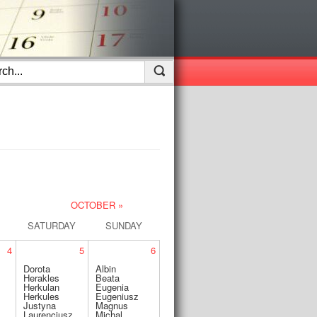
OCTOBER »
SATURDAY
SUNDAY
4
5
6
Dorota
Albin
Herakles
Beata
Herkulan
Eugenia
Herkules
Eugeniusz
Justyna
Magnus
Laurencjusz
Michal