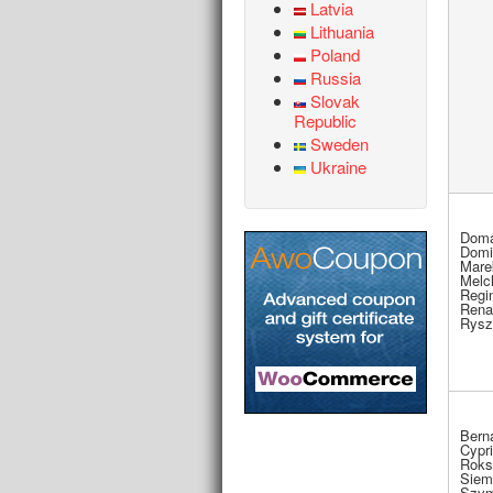
Latvia
Lithuania
Poland
Russia
Slovak
Republic
Sweden
Ukraine
Doma
Domi
Mare
Melc
Regi
Rena
Rysz
Bern
Cypr
Roks
Siem
Szy