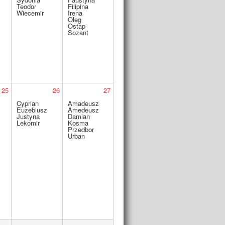
Teodor
Filipina
Wiecemir
Irena
Oleg
Ostap
Sozant
25
26
27
Cyprian
Amadeusz
Euzebiusz
Amedeusz
Justyna
Damian
Lekomir
Kosma
Przedbor
Urban