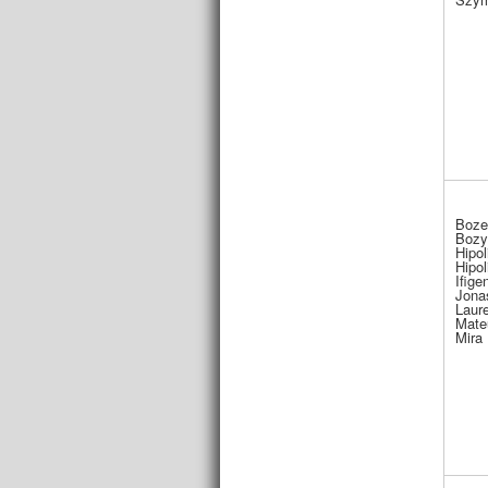
Boze
Bozy
Hipol
Hipol
Ifige
Jona
Laur
Mate
Mira